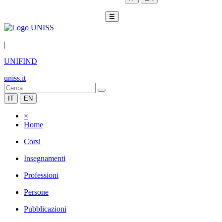
☰
|
UNIFIND
uniss.it
IT
EN
×
Home
Corsi
Insegnamenti
Professioni
Persone
Pubblicazioni