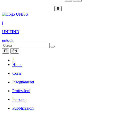
☰
|
UNIFIND
uniss.it
IT
EN
×
Home
Corsi
Insegnamenti
Professioni
Persone
Pubblicazioni