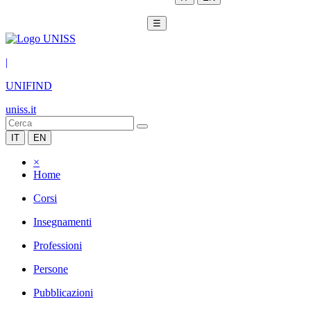
☰
|
UNIFIND
uniss.it
IT
EN
×
Home
Corsi
Insegnamenti
Professioni
Persone
Pubblicazioni