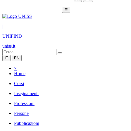
☰
|
UNIFIND
uniss.it
IT
EN
×
Home
Corsi
Insegnamenti
Professioni
Persone
Pubblicazioni