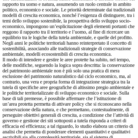
rapporto tra uomo e natura, assumendo un ruolo centrale in ambito
politico, economico e sociale. Le priorità determinate dai tradizionali
modelli di crescita economica, nonché l’esigenza di distinguere, tra i
temi dello sviluppo sostenibile, la prospettiva dello sviluppo socio-
economico, impongono un’esplicitazione degli elementi portanti che
reggono il rapporto tra il territorio e l’uomo, al fine di ricercare un
equilibrio tra le logiche della tutela ambientale, e quelle del profitto.
Negli anni le politiche territoriali hanno reinterpretato il concetto di
sostenibilità, associando alle tradizionali strategie di conservazione
ambientale, modelli ecosostenibili di crescita economica.
Il modo di intendere e gestire le aree protette ha subito, nel tempo,
delle modifiche, seguendo la logica sopra descritta: la conservazione
del patrimonio ambientale non è più solo una pratica di mera
esclusione del patrimonio naturalistico dal ciclo economico, ma, al
contrario, una vera e propria forma di integrazione strategica tra la
tutela di specifiche aree geografiche di altissimo pregio ambientale e
le politiche territorializzate di sviluppo economico e sociale. Sulla
base di tali premesse, è possibile affermare che l’istituzione di
un’area protetta permetta di attivare policy che si riconoscano nella
conservazione della natura, e che permettano, contestualmente, di
perseguire obiettivi generali di crescita, a condizione che l’attività di
governo e gestione dei siti sottoposti a tutela risponda a criteri di
efficacia ed efficienza; a tal riguardo, lo studio elabora un criterio di
analisi che permetta di ponderare elementi quantitativi e qualitativi
ascrivibili sia alla complessità territoriale, sia al sistema di