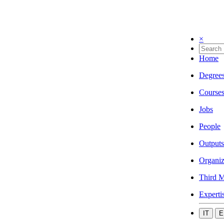
×
Home
Degree
Course
Jobs
People
Outputs
Organiz
Third M
Experti
IT
E