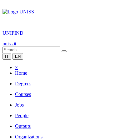
|
UNIFIND
uniss.it
IT
EN
×
Home
Degrees
Courses
Jobs
People
Outputs
Organizations