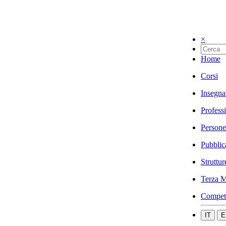
×
Home
Corsi
Insegna
Profess
Persone
Pubblic
Struttur
Terza M
Compet
IT
E