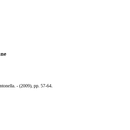
ane
ntonella. - (2009), pp. 57-64.