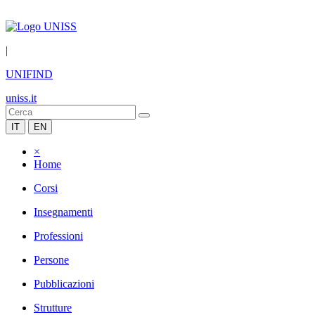
|
UNIFIND
uniss.it
IT
EN
×
Home
Corsi
Insegnamenti
Professioni
Persone
Pubblicazioni
Strutture