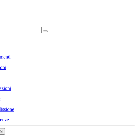
menti
ioni
azioni
e
issione
enze
N