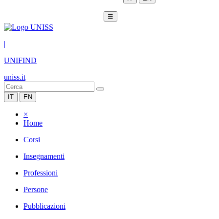
☰
|
UNIFIND
uniss.it
IT
EN
×
Home
Corsi
Insegnamenti
Professioni
Persone
Pubblicazioni