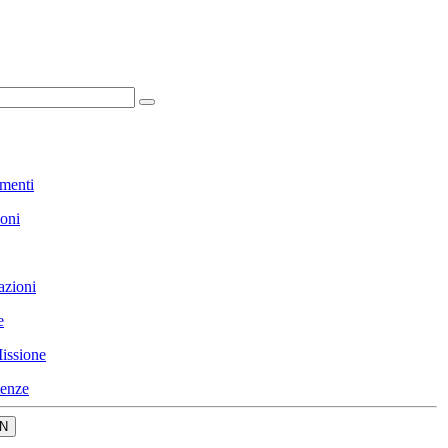
menti
ioni
azioni
e
issione
enze
N