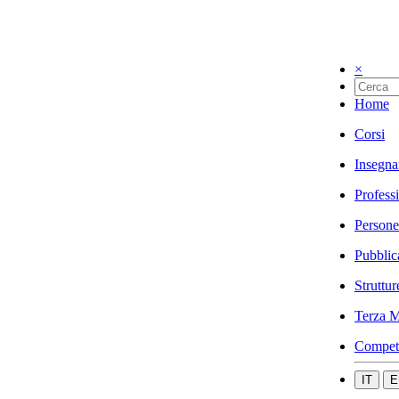
×
Home
Corsi
Insegna
Profess
Persone
Pubblic
Struttur
Terza M
Compet
IT
E