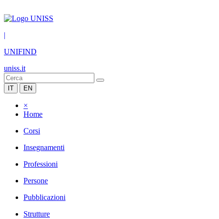
|
UNIFIND
uniss.it
IT
EN
×
Home
Corsi
Insegnamenti
Professioni
Persone
Pubblicazioni
Strutture