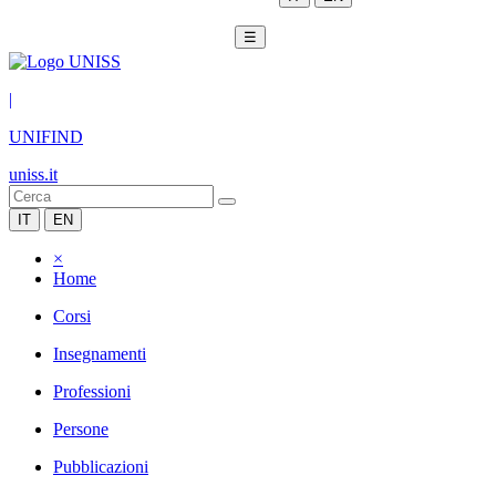
☰
|
UNIFIND
uniss.it
IT
EN
×
Home
Corsi
Insegnamenti
Professioni
Persone
Pubblicazioni