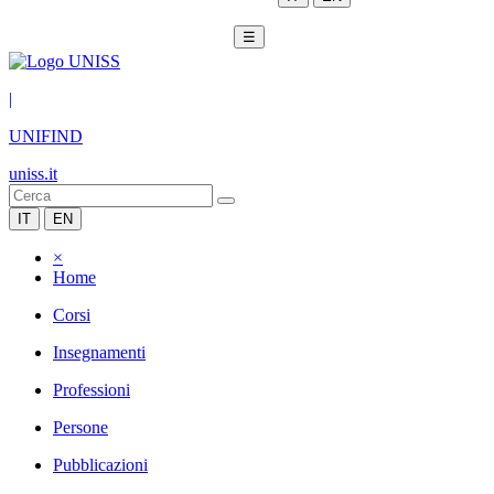
☰
|
UNIFIND
uniss.it
IT
EN
×
Home
Corsi
Insegnamenti
Professioni
Persone
Pubblicazioni