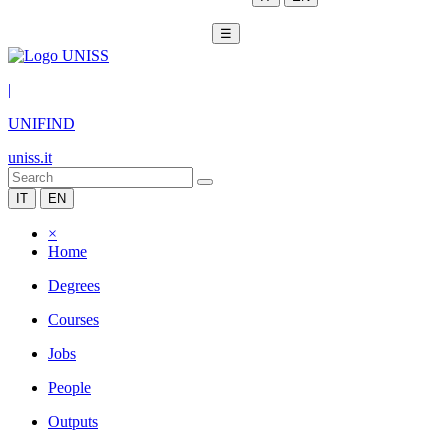
☰
|
UNIFIND
uniss.it
IT
EN
×
Home
Degrees
Courses
Jobs
People
Outputs