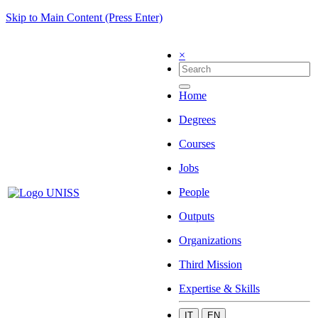
Skip to Main Content (Press Enter)
×
Home
Degrees
Courses
Jobs
People
Outputs
Organizations
Third Mission
Expertise & Skills
IT
EN