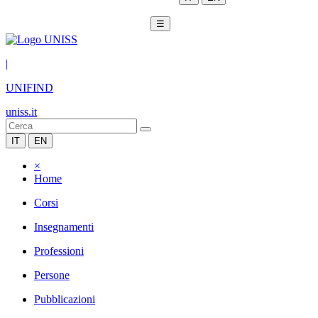
☰
|
UNIFIND
uniss.it
IT
EN
×
Home
Corsi
Insegnamenti
Professioni
Persone
Pubblicazioni