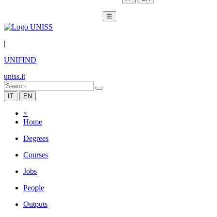
☰
|
UNIFIND
uniss.it
IT
EN
×
Home
Degrees
Courses
Jobs
People
Outputs