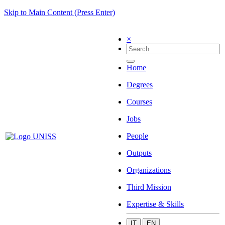
Skip to Main Content (Press Enter)
×
Home
Degrees
Courses
Jobs
People
Outputs
Organizations
Third Mission
Expertise & Skills
IT
EN