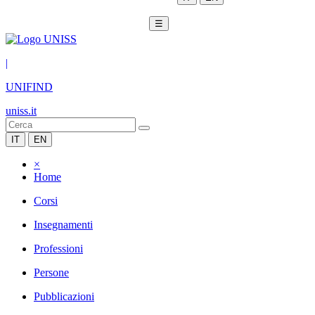
☰
|
UNIFIND
uniss.it
IT
EN
×
Home
Corsi
Insegnamenti
Professioni
Persone
Pubblicazioni