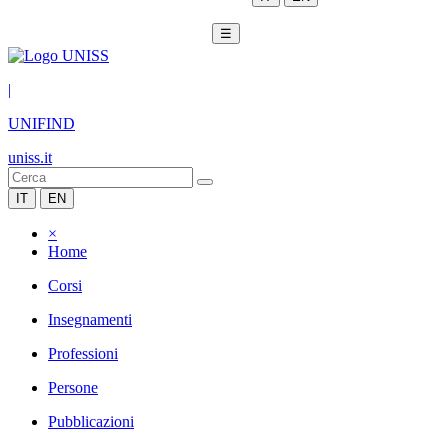
☰
|
UNIFIND
uniss.it
IT
EN
×
Home
Corsi
Insegnamenti
Professioni
Persone
Pubblicazioni