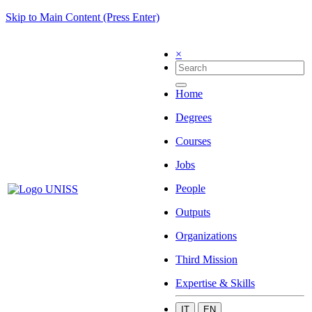
Skip to Main Content (Press Enter)
×
Home
Degrees
Courses
Jobs
People
Outputs
Organizations
Third Mission
Expertise & Skills
IT
EN