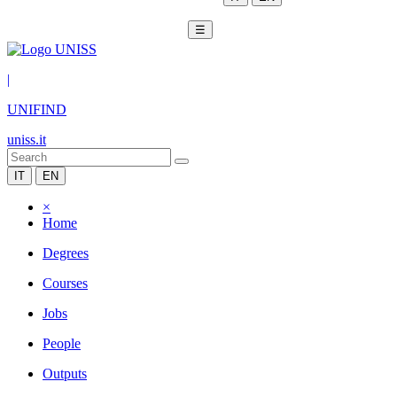
☰
|
UNIFIND
uniss.it
IT
EN
×
Home
Degrees
Courses
Jobs
People
Outputs