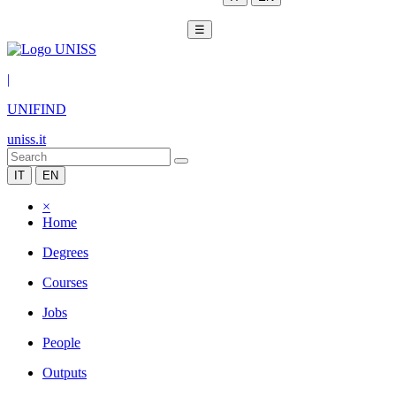
☰
|
UNIFIND
uniss.it
IT
EN
×
Home
Degrees
Courses
Jobs
People
Outputs