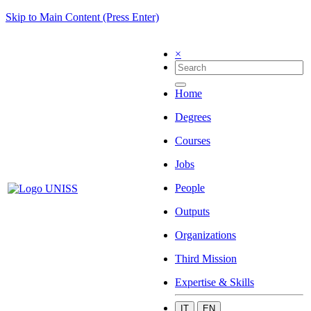
Skip to Main Content (Press Enter)
×
Home
Degrees
Courses
Jobs
People
Outputs
Organizations
Third Mission
Expertise & Skills
IT
EN