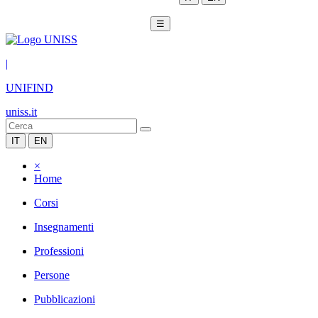
☰
|
UNIFIND
uniss.it
IT
EN
×
Home
Corsi
Insegnamenti
Professioni
Persone
Pubblicazioni