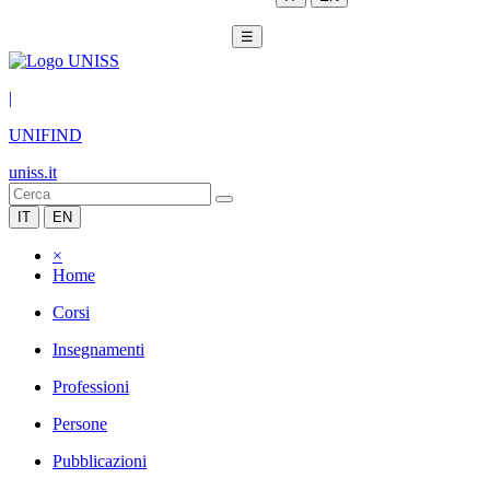
☰
|
UNIFIND
uniss.it
IT
EN
×
Home
Corsi
Insegnamenti
Professioni
Persone
Pubblicazioni