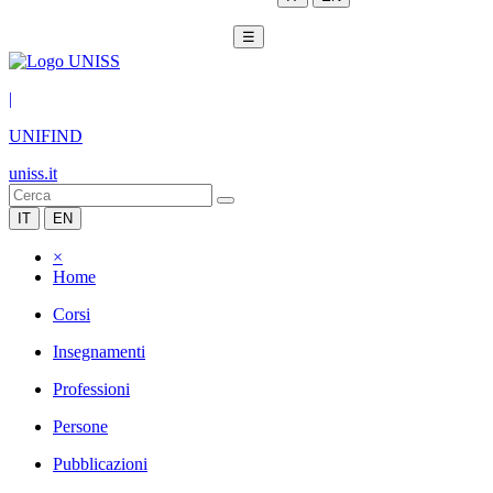
☰
|
UNIFIND
uniss.it
IT
EN
×
Home
Corsi
Insegnamenti
Professioni
Persone
Pubblicazioni