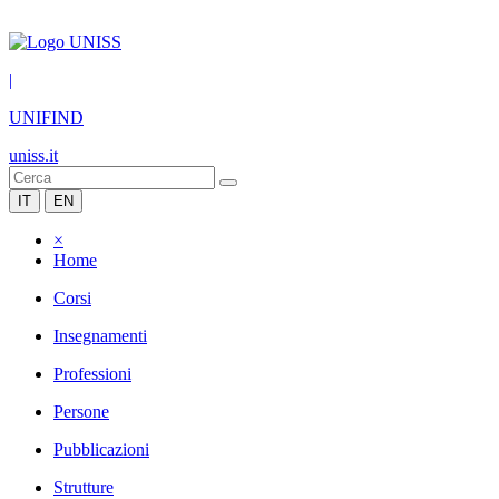
|
UNIFIND
uniss.it
IT
EN
×
Home
Corsi
Insegnamenti
Professioni
Persone
Pubblicazioni
Strutture