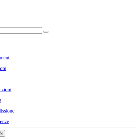
menti
ioni
azioni
e
issione
enze
N