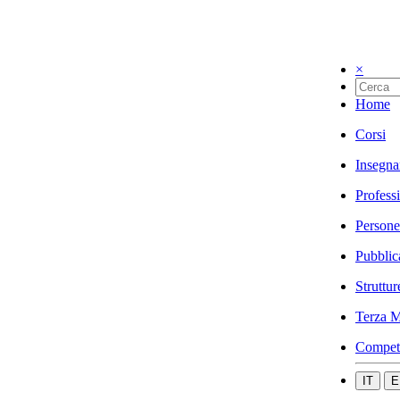
×
Home
Corsi
Insegna
Profess
Persone
Pubblic
Struttur
Terza M
Compet
IT
E