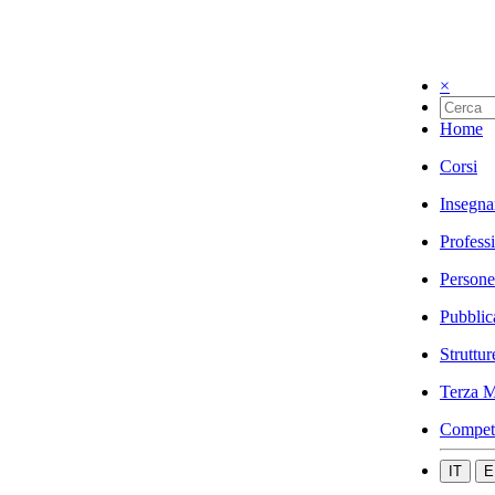
×
Home
Corsi
Insegna
Profess
Persone
Pubblic
Struttur
Terza M
Compet
IT
E