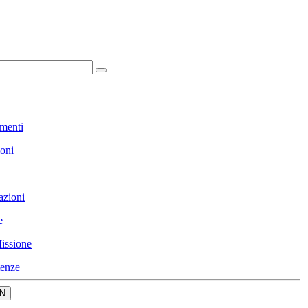
menti
ioni
azioni
e
issione
enze
N