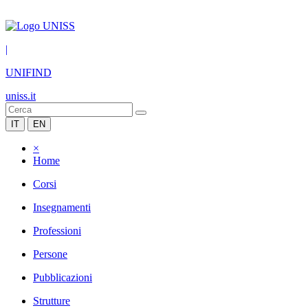
|
UNIFIND
uniss.it
IT
EN
×
Home
Corsi
Insegnamenti
Professioni
Persone
Pubblicazioni
Strutture