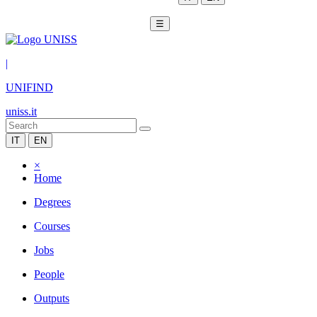
☰
|
UNIFIND
uniss.it
IT
EN
×
Home
Degrees
Courses
Jobs
People
Outputs