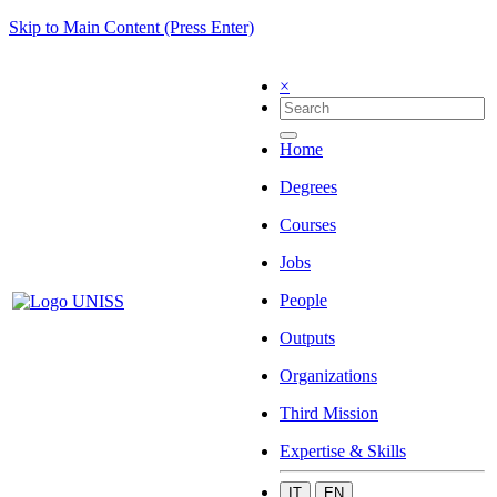
Skip to Main Content (Press Enter)
×
Home
Degrees
Courses
Jobs
People
Outputs
Organizations
Third Mission
Expertise & Skills
IT
EN