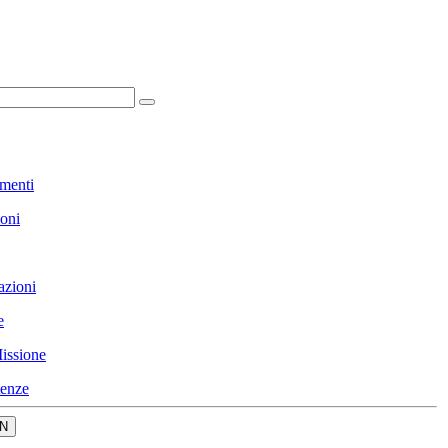
menti
ioni
azioni
e
issione
enze
N