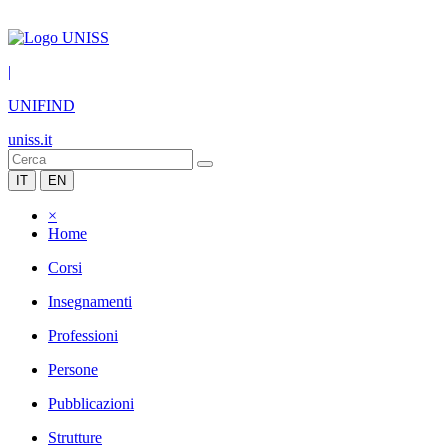
|
UNIFIND
uniss.it
IT
EN
×
Home
Corsi
Insegnamenti
Professioni
Persone
Pubblicazioni
Strutture