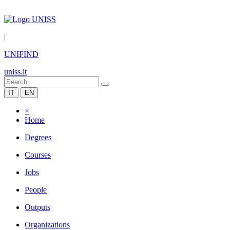
|
UNIFIND
uniss.it
IT
EN
×
Home
Degrees
Courses
Jobs
People
Outputs
Organizations