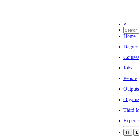
×
Home
Degree
Course
Jobs
People
Outputs
Organiz
Third M
Experti
IT
E