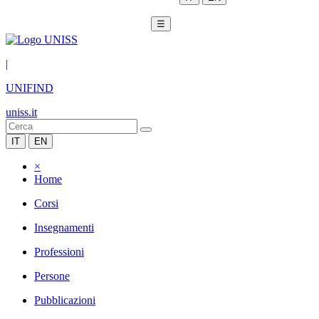
☰
|
UNIFIND
uniss.it
IT
EN
×
Home
Corsi
Insegnamenti
Professioni
Persone
Pubblicazioni