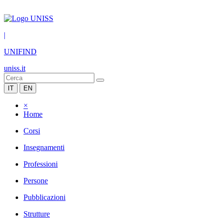
|
UNIFIND
uniss.it
IT
EN
×
Home
Corsi
Insegnamenti
Professioni
Persone
Pubblicazioni
Strutture