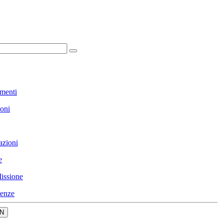
menti
ioni
azioni
e
issione
enze
N