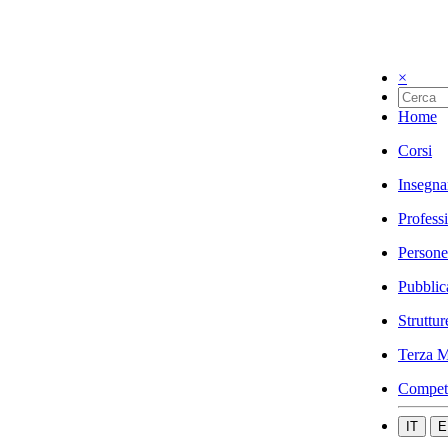
×
Home
Corsi
Insegna
Profess
Persone
Pubblic
Struttur
Terza M
Compet
IT
E