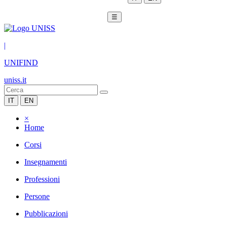
☰
|
UNIFIND
uniss.it
IT
EN
×
Home
Corsi
Insegnamenti
Professioni
Persone
Pubblicazioni