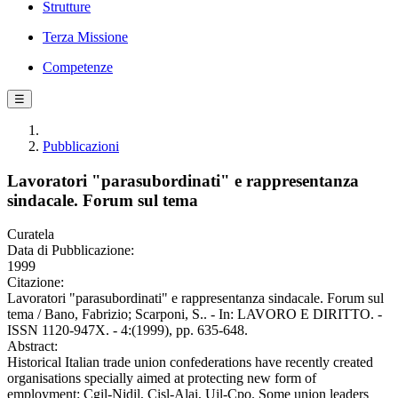
Strutture
Terza Missione
Competenze
☰
Pubblicazioni
Lavoratori "parasubordinati" e rappresentanza
sindacale. Forum sul tema
Curatela
Data di Pubblicazione:
1999
Citazione:
Lavoratori "parasubordinati" e rappresentanza sindacale. Forum sul
tema / Bano, Fabrizio; Scarponi, S.. - In: LAVORO E DIRITTO. -
ISSN 1120-947X. - 4:(1999), pp. 635-648.
Abstract:
Historical Italian trade union confederations have recently created
organisations specially aimed at protecting new form of
employment: Cgil-Nidil, Cisl-Alai, Uil-Cpo. Some union leaders