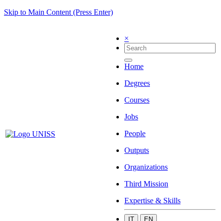
Skip to Main Content (Press Enter)
×
Home
Degrees
Courses
Jobs
People
Outputs
Organizations
Third Mission
Expertise & Skills
IT
EN