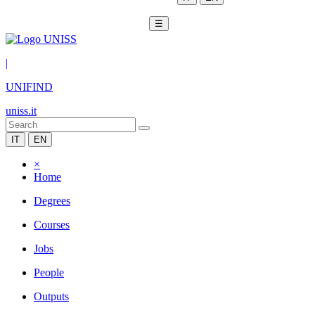
☰
|
UNIFIND
uniss.it
IT
EN
×
Home
Degrees
Courses
Jobs
People
Outputs