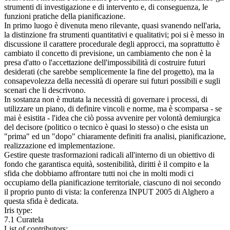
strumenti di investigazione e di intervento e, di conseguenza, le
funzioni pratiche della pianificazione.
In primo luogo è divenuta meno rilevante, quasi svanendo nell'aria,
la distinzione fra strumenti quantitativi e qualitativi; poi si è messo in
discussione il carattere procedurale degli approcci, ma soprattutto è
cambiato il concetto di previsione, un cambiamento che non è la
presa d'atto o l'accettazione dell'impossibilità di costruire futuri
desiderati (che sarebbe semplicemente la fine del progetto), ma la
consapevolezza della necessità di operare sui futuri possibili e sugli
scenari che li descrivono.
In sostanza non è mutata la necessità di governare i processi, di
utilizzare un piano, di definire vincoli e norme, ma è scomparsa - se
mai è esistita - l'idea che ciò possa avvenire per volontà demiurgica
del decisore (politico o tecnico è quasi lo stesso) o che esista un
"prima" ed un "dopo" chiaramente definiti fra analisi, pianificazione,
realizzazione ed implementazione.
Gestire queste trasformazioni radicali all'interno di un obiettivo di
fondo che garantisca equità, sostenibilità, diritti è il compito e la
sfida che dobbiamo affrontare tutti noi che in molti modi ci
occupiamo della pianificazione territoriale, ciascuno di noi secondo
il proprio punto di vista: la conferenza INPUT 2005 di Alghero a
questa sfida è dedicata.
Iris type:
7.1 Curatela
List of contributors: