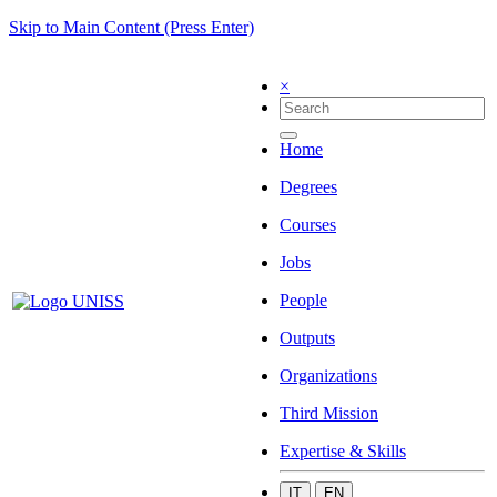
Skip to Main Content (Press Enter)
×
Home
Degrees
Courses
Jobs
People
Outputs
Organizations
Third Mission
Expertise & Skills
IT
EN