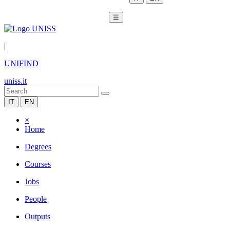
☰
|
UNIFIND
uniss.it
IT
EN
×
Home
Degrees
Courses
Jobs
People
Outputs