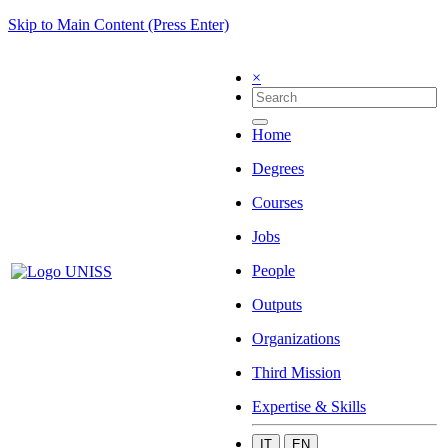
Skip to Main Content (Press Enter)
×
Home
Degrees
Courses
Jobs
People
Outputs
Organizations
Third Mission
Expertise & Skills
IT
EN