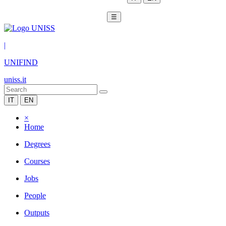
☰
|
UNIFIND
uniss.it
IT
EN
×
Home
Degrees
Courses
Jobs
People
Outputs