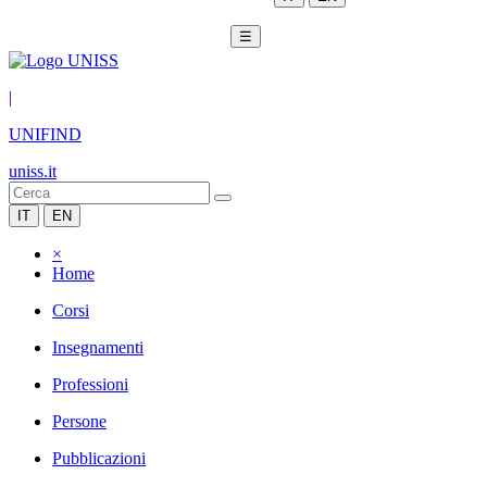
☰
|
UNIFIND
uniss.it
IT
EN
×
Home
Corsi
Insegnamenti
Professioni
Persone
Pubblicazioni