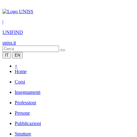
|
UNIFIND
uniss.it
IT
EN
×
Home
Corsi
Insegnamenti
Professioni
Persone
Pubblicazioni
Strutture