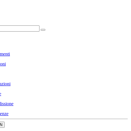
menti
ioni
azioni
e
issione
enze
N