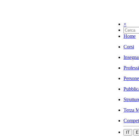
×
Home
Corsi
Insegna
Profess
Persone
Pubblic
Struttur
Terza M
Compet
IT
E