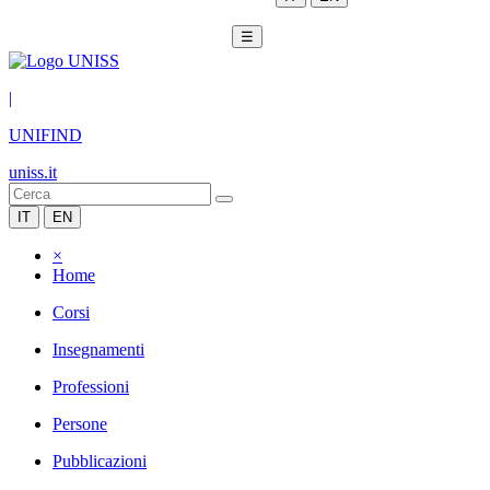
☰
|
UNIFIND
uniss.it
IT
EN
×
Home
Corsi
Insegnamenti
Professioni
Persone
Pubblicazioni