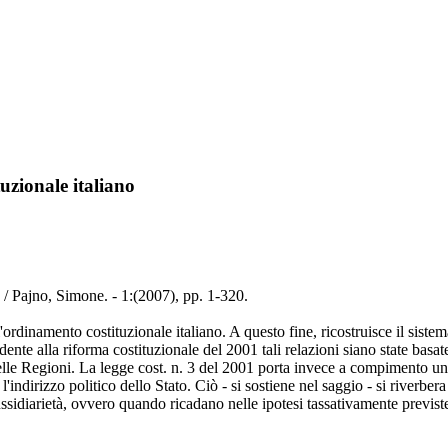
ituzionale italiano
ano / Pajno, Simone. - 1:(2007), pp. 1-320.
nell'ordinamento costituzionale italiano. A questo fine, ricostruisce il sistem
ente alla riforma costituzionale del 2001 tali relazioni siano state basat
 delle Regioni. La legge cost. n. 3 del 2001 porta invece a compimento 
'indirizzo politico dello Stato. Ciò - si sostiene nel saggio - si riverber
 sussidiarietà, ovvero quando ricadano nelle ipotesi tassativamente previst