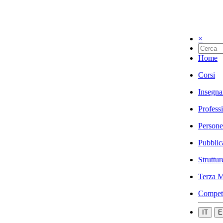
×
Home
Corsi
Insegna
Profess
Persone
Pubblic
Struttur
Terza M
Compet
IT
E