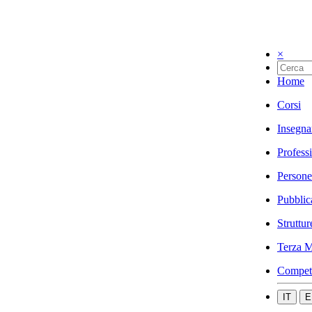
×
Home
Corsi
Insegna
Profess
Persone
Pubblic
Struttur
Terza M
Compet
IT
E