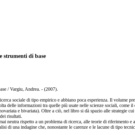
 e strumenti di base
base / Vargiu, Andrea. - (2007).
 ricerca sociale di tipo empirico e abbiano poca esperienza. Il volume 
colta delle informazioni tra quelle più usate nelle scienze sociali, come il
iata e bivariata). Oltre a ciò, nel libro si dà spazio alle strategie cui è 
i risultati.
ai neutra rispetto a un problema di ricerca, alle teorie di riferimento e al
lisi di una indagine che, nonostante le carenze e le lacune di tipo tecni