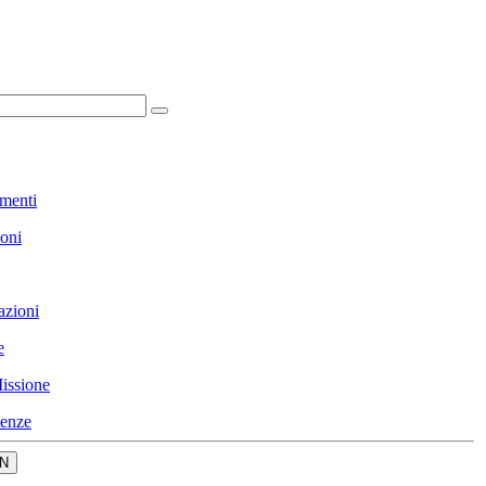
menti
ioni
azioni
e
issione
enze
N