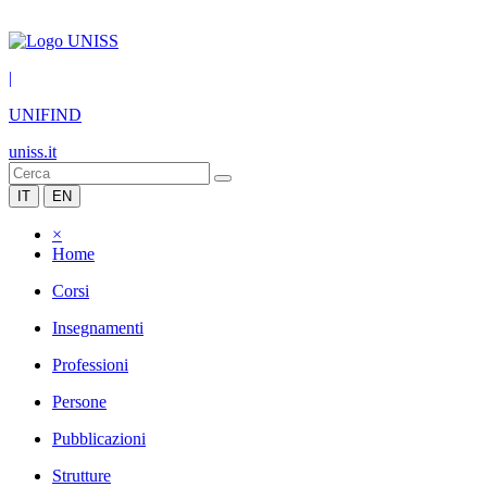
|
UNIFIND
uniss.it
IT
EN
×
Home
Corsi
Insegnamenti
Professioni
Persone
Pubblicazioni
Strutture