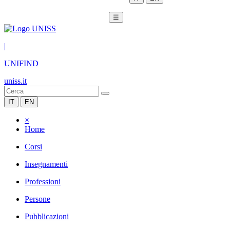
☰
|
UNIFIND
uniss.it
IT
EN
×
Home
Corsi
Insegnamenti
Professioni
Persone
Pubblicazioni