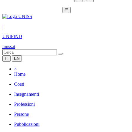
☰
|
UNIFIND
uniss.it
IT
EN
×
Home
Corsi
Insegnamenti
Professioni
Persone
Pubblicazioni