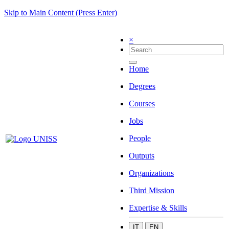
Skip to Main Content (Press Enter)
×
Home
Degrees
Courses
Jobs
People
Outputs
Organizations
Third Mission
Expertise & Skills
IT
EN