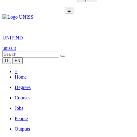
☰
|
UNIFIND
uniss.it
IT
EN
×
Home
Degrees
Courses
Jobs
People
Outputs