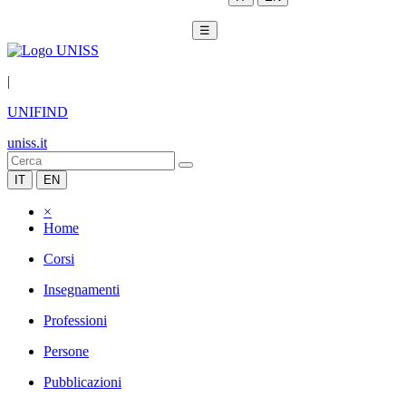
☰
|
UNIFIND
uniss.it
IT
EN
×
Home
Corsi
Insegnamenti
Professioni
Persone
Pubblicazioni