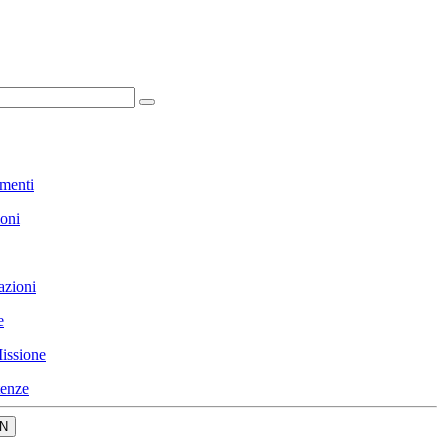
menti
ioni
azioni
e
issione
enze
N