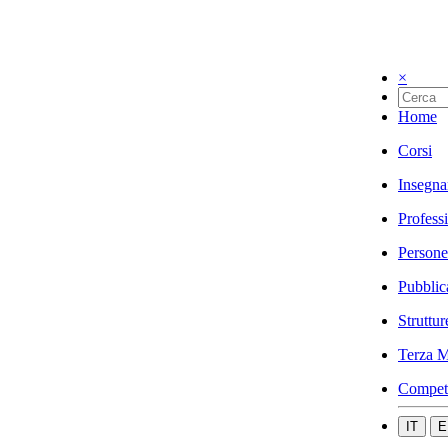
×
Home
Corsi
Insegna
Profess
Persone
Pubblic
Struttur
Terza M
Compet
IT
E