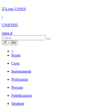
|
UNIFIND
uniss.it
IT
EN
×
Home
Corsi
Insegnamenti
Professioni
Persone
Pubblicazioni
Strutture