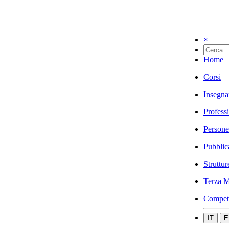
×
Home
Corsi
Insegna
Profess
Persone
Pubblic
Struttur
Terza M
Compet
IT
E