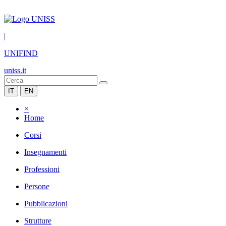
|
UNIFIND
uniss.it
IT
EN
×
Home
Corsi
Insegnamenti
Professioni
Persone
Pubblicazioni
Strutture