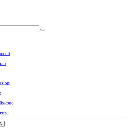
menti
ioni
azioni
e
issione
enze
N