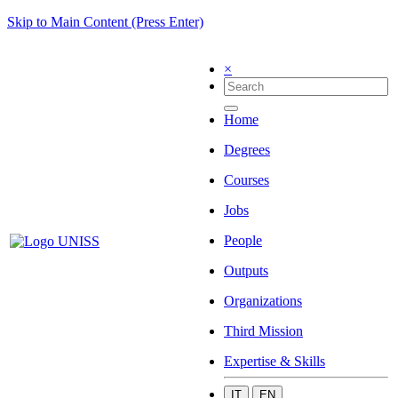
Skip to Main Content (Press Enter)
×
Home
Degrees
Courses
Jobs
People
Outputs
Organizations
Third Mission
Expertise & Skills
IT
EN