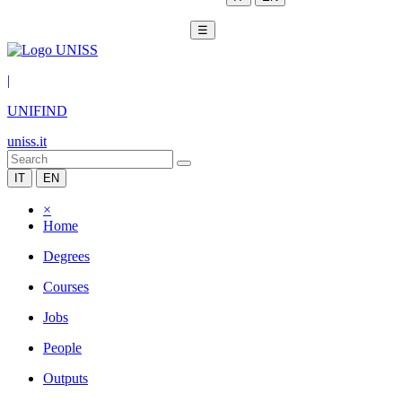
☰
|
UNIFIND
uniss.it
IT
EN
×
Home
Degrees
Courses
Jobs
People
Outputs