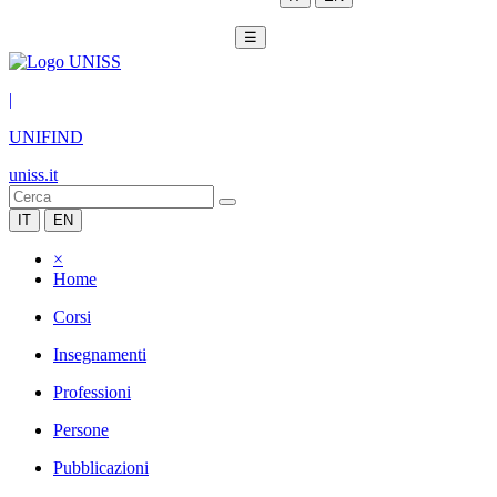
☰
|
UNIFIND
uniss.it
IT
EN
×
Home
Corsi
Insegnamenti
Professioni
Persone
Pubblicazioni