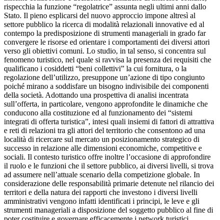
rispecchia la funzione “regolatrice” assunta negli ultimi anni dallo
Stato. Il pieno esplicarsi del nuovo approccio impone altresì al
settore pubblico la ricerca di modalità relazionali innovative ed al
contempo la predisposizione di strumenti manageriali in grado far
convergere le risorse ed orientare i comportamenti dei diversi attori
verso gli obiettivi comuni. Lo studio, in tal senso, si concentra sul
fenomeno turistico, nel quale si ravvisa la presenza dei requisiti che
qualificano i cosiddetti “beni collettivi” la cui fornitura, o la
regolazione dell’utilizzo, presuppone un’azione di tipo congiunto
poiché mirano a soddisfare un bisogno indivisibile dei componenti
della società. Adottando una prospettiva di analisi incentrata
sull’offerta, in particolare, vengono approfondite le dinamiche che
conducono alla costituzione ed al funzionamento dei “sistemi
integrati di offerta turistica”, intesi quali insiemi di fattori di attrattiva
e reti di relazioni tra gli attori del territorio che consentono ad una
località di ricercare sul mercato un posizionamento strategico di
successo in relazione alle dimensioni economiche, competitive e
sociali. Il contesto turistico offre inoltre l’occasione di approfondire
il ruolo e le funzioni che il settore pubblico, ai diversi livelli, si trova
ad assumere nell’attuale scenario della competizione globale. In
considerazione delle responsabilità primarie detenute nel rilancio dei
territori e della natura dei rapporti che investono i diversi livelli
amministrativi vengono infatti identificati i principi, le leve e gli
strumenti manageriali a disposizione del soggetto pubblico al fine di
poter costituire e governare efficacemente i network turistici.