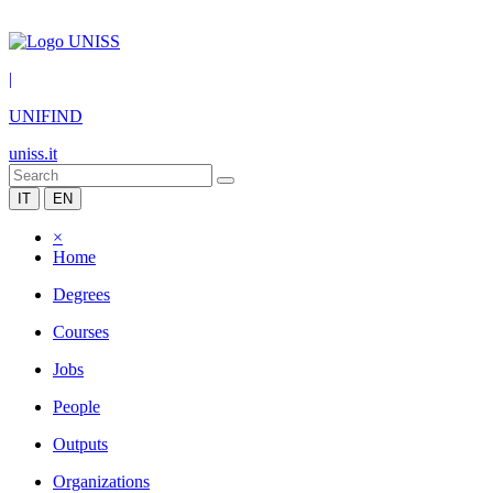
|
UNIFIND
uniss.it
IT
EN
×
Home
Degrees
Courses
Jobs
People
Outputs
Organizations