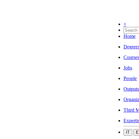
×
Home
Degree
Course
Jobs
People
Outputs
Organiz
Third M
Experti
IT
E