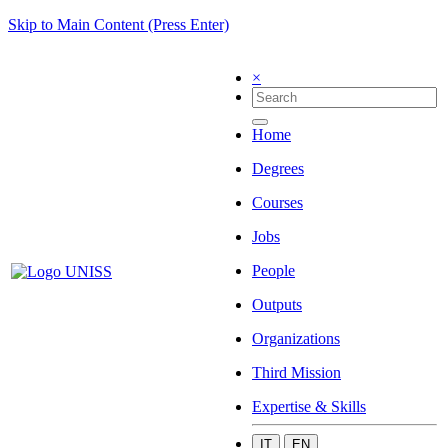
Skip to Main Content (Press Enter)
×
Home
Degrees
Courses
Jobs
People
Outputs
Organizations
Third Mission
Expertise & Skills
IT
EN