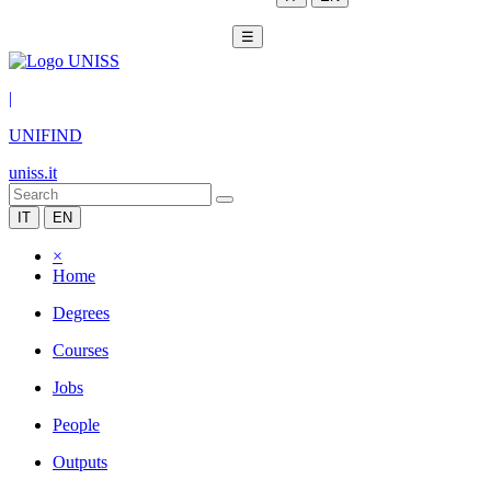
☰
|
UNIFIND
uniss.it
IT
EN
×
Home
Degrees
Courses
Jobs
People
Outputs