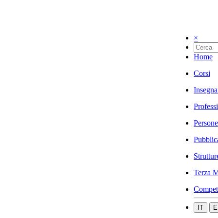
×
Home
Corsi
Insegna
Profess
Persone
Pubblic
Struttur
Terza M
Compet
IT
E