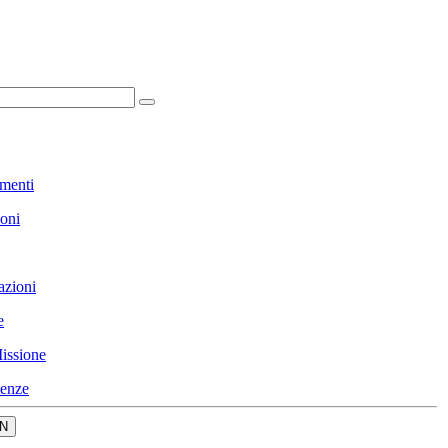
menti
ioni
azioni
e
issione
enze
N