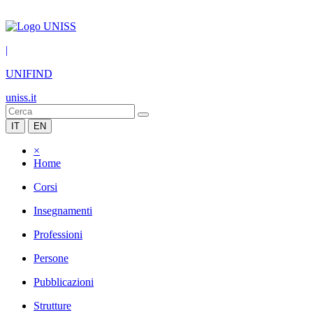
|
UNIFIND
uniss.it
IT
EN
×
Home
Corsi
Insegnamenti
Professioni
Persone
Pubblicazioni
Strutture