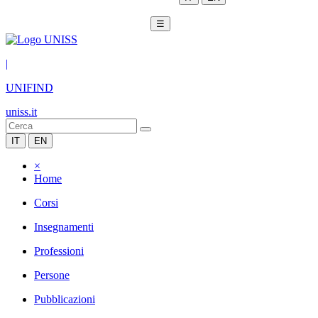
☰
|
UNIFIND
uniss.it
IT
EN
×
Home
Corsi
Insegnamenti
Professioni
Persone
Pubblicazioni