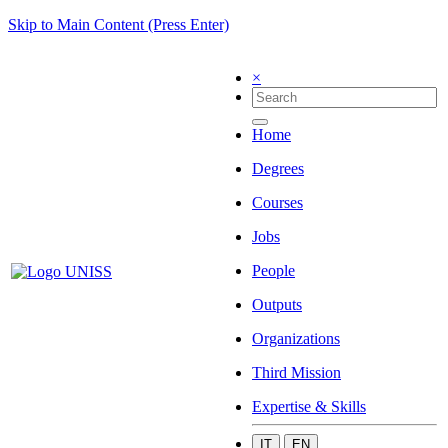
Skip to Main Content (Press Enter)
×
Home
Degrees
Courses
Jobs
People
Outputs
Organizations
Third Mission
Expertise & Skills
IT
EN