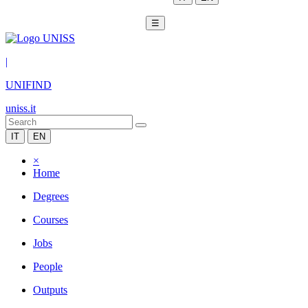
☰
|
UNIFIND
uniss.it
IT
EN
×
Home
Degrees
Courses
Jobs
People
Outputs