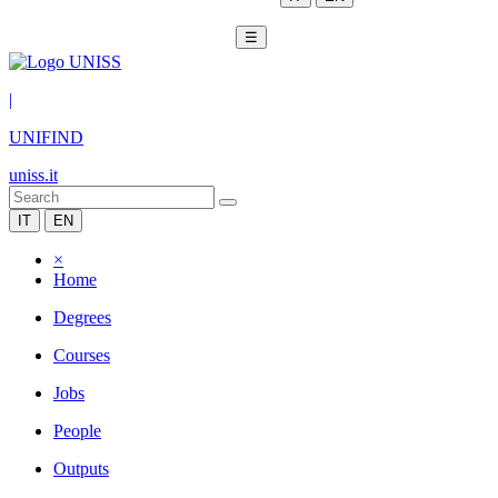
☰
|
UNIFIND
uniss.it
IT
EN
×
Home
Degrees
Courses
Jobs
People
Outputs