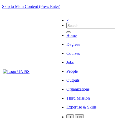
Skip to Main Content (Press Enter)
×
Home
Degrees
Courses
Jobs
People
Outputs
Organizations
Third Mission
Expertise & Skills
IT
EN